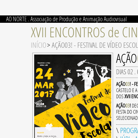
AO NORTE . Associação de Produção e Animação Audiovisual
XVII ENCONTROS de CI
INÍCIO
>
AÇÃO03! - FESTIVAL DE VÍDEO ESCO
AÇÃO
DIAS 02 
AÇÃO
03
! - 
CASTELO E 
DOS
XVII E
AÇÃO
03
!
DEC
FESTA DO C
SELECIONAD
\
PROGR