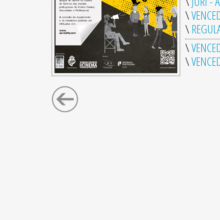
\
JÚRI - 
\
VENCE
\
REGUL
\
VENCED
\
VENCED