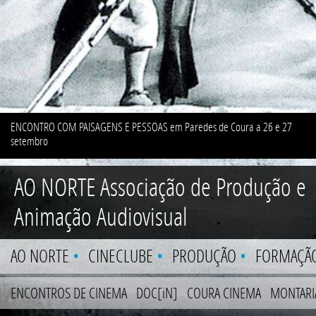
ENCONTRO COM PAISAGENS E PESSOAS em Paredes de Coura a 26 e 27
setembro
AO NORTE
Associação de Produção e
Animação Audiovisual
AO NORTE
•
CINECLUBE
•
PRODUÇÃO
•
FORMAÇÃ
ENCONTROS DE CINEMA
DOC[iN]
COURA CINEMA
MONTARI